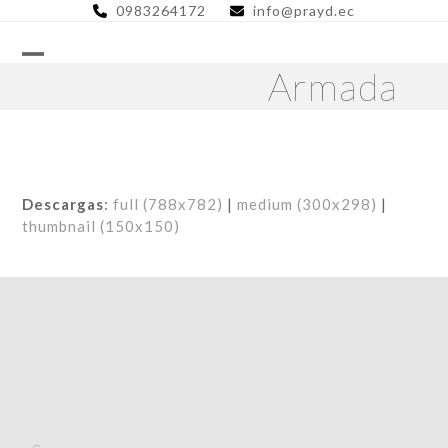
Skip
0983264172
info@prayd.ec
to
content
Armada
Descargas
:
full (788x782)
|
medium (300x298)
|
thumbnail (150x150)