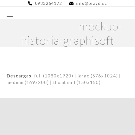
Skip
0983264172
info@prayd.ec
to
content
mockup-
historia-graphisoft
Descargas
:
full (1080x1920)
|
large (576x1024)
|
medium (169x300)
|
thumbnail (150x150)