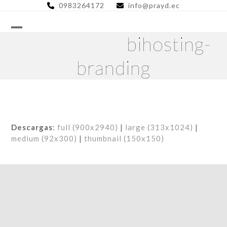
Skip
0983264172
info@prayd.ec
to
content
bihosting-
branding
Descargas
:
full (900x2940)
|
large (313x1024)
|
medium (92x300)
|
thumbnail (150x150)