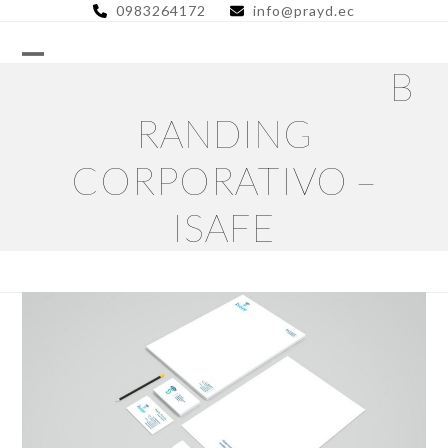
Skip
0983264172
info@prayd.ec
to
content
B
RANDING
CORPORATIVO –
ISAFE