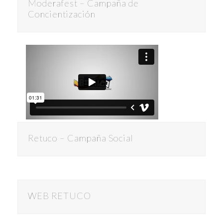
Moderafest – Campaña de
Concientización
Retuco – Campaña Social
WEB RETUCO