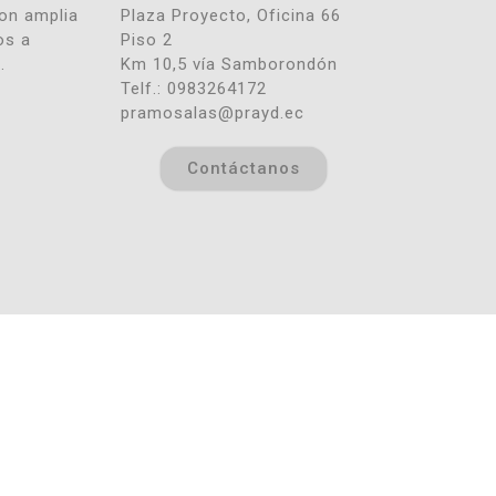
con amplia
Plaza Proyecto, Oficina 66
os a
Piso 2
.
Km 10,5 vía Samborondón
Telf.: 0983264172
pramosalas@prayd.ec
Contáctanos