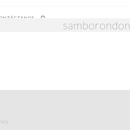
ONTÁCTANOS
samborondo
mos