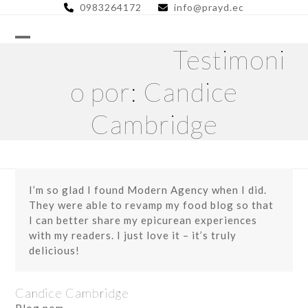
Skip
0983264172
info@prayd.ec
to
content
Testimoni
o por: Candice
Cambridge
I’m so glad I found Modern Agency when I did.
They were able to revamp my food blog so that
I can better share my epicurean experiences
with my readers. I just love it – it’s truly
delicious!
Candice Cambridge